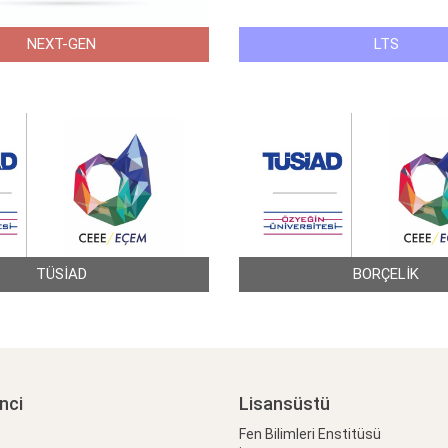
NEXT-GEN
LTS
TÜSİAD
BORÇELİK
nci
Lisansüstü
Fen Bilimleri Enstitüsü