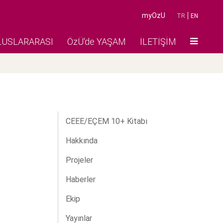
myOzU
TR
EN
LUSLARARASI
ÖzÜ'de YAŞAM
İLETİŞİM
CEEE/EÇEM 10+ Kitabı
Hakkında
Projeler
Haberler
Ekip
Yayınlar